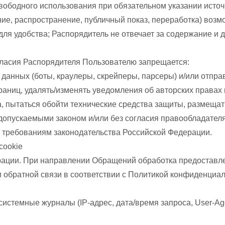
свободного использования при обязательном указании источ
е, распространение, публичный показ, переработка) возмо
для удобства; Распорядитель не отвечает за содержание и 
огласия Распорядителя Пользователю запрещается:
данных (боты, краулеры, скрейперы, парсеры) и/или отпра
аниц, удалять/изменять уведомления об авторских правах 
, пытаться обойти технические средства защиты, размещат
допускаемыми законом и/или без согласия правообладателя
и требованиям законодательства Российской Федерации.
cookie
страции. При направлении Обращений обработка предостав
 обратной связи в соответствии с Политикой конфиденциал
 системные журналы (IP-адрес, дата/время запроса, User-Ag