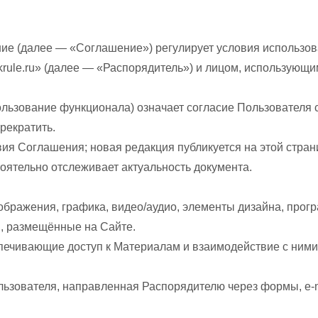
ие (далее — «Соглашение») регулирует условия использова
rule.ru» (далее — «Распорядитель») и лицом, использующи
спользование функционала) означает согласие Пользовател
рекратить.
вия Соглашения; новая редакция публикуется на этой стра
тоятельно отслеживает актуальность документа.
зображения, графика, видео/аудио, элементы дизайна, про
и, размещённые на Сайте.
спечивающие доступ к Материалам и взаимодействие с ним
ьзователя, направленная Распорядителю через формы, e-ma